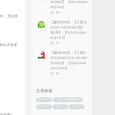
XX-9825】-【V8.0 Androi
d-Q-TJ4】
评
69
AY、无法支
论
数：
【极光ROM】-【三星S1
0/S10+ G97XX-855 国/
港/美】-【V15.0 Androi
d-Q-TH7】
评
57
BUG才会发
论
数：
【极光ROM】-【三星N
OTE10/NOTE10+/5G N97
XX-9825】-【V20.0 Andr
oid-S-VGA】
评
56
论
数：
文章标签
极光ROM
三星S10免费刷机包
猎户9820
安卓11.0
OneUI3.0
地址中有)。