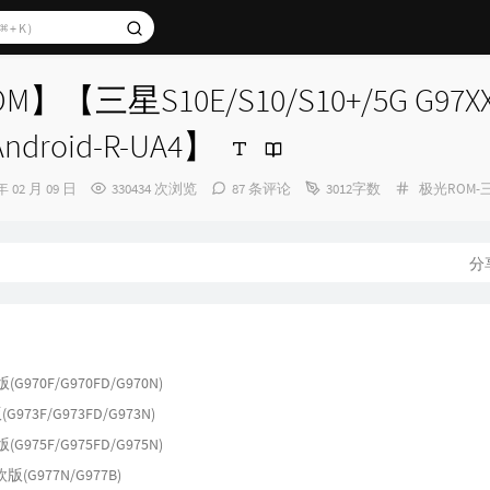
】【三星S10E/S10/S10+/5G G97XX
Android-R-UA4】
分
年 02 月 09 日
330434 次浏览
87 条评论
3012字数
极光ROM-
类：
分
(G970F/G970FD/G970N)
G973F/G973FD/G973N)
(G975F/G975FD/G975N)
欧版(G977N/G977B)