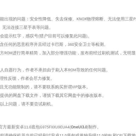
能出现的问题：安全性降低、失去保修、KNOX物理熔断、无法使用三星P
、无法连接三星手表等问题。
机会提示红字，感叹号(猎户目前可以修复此问题)。
包含任何的恶意程序并且经过卡巴斯，360安全卫士等检测。
官方ROM进行简单精简，加入部分增强功能，发布前经过刷机测试，无明显
个人自愿行为，作者不承担由于刷入本ROM导致的任何问题。
请理性反馈，作者会尽力修复。
费且无功能限制的，请不要联系购买所谓VIP版本。
中提供的网盘下载文件，谨慎下载其它网盘中的修改版本。
结以上问题，请不要尝试刷机。
官方最新安卓11.0底包G975FXXU9EUA4(
OneUI3.0
)制作。
前请确保机器当前已经刷过安卓11.0底包或单独升级11.0的BL和CP(下载