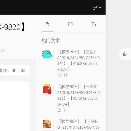
-9820】
热
最
随
门
新
机
热门文章
文
评
文
章
论
章
三星
【极光ROM】【三星S1
0E/S10/S10+/5G G97XX-9
820】-【V18.0 Android-
R-UA4】
享到：
评
87
论
数：
【极光ROM】【三星S1
0E/S10/S10+/5G G97XX-9
820】-【V17.0 Android-
Q-TJA】
评
85
论
数：
【极光ROM】-【三星N
OTE10/NOTE10+/5G N97