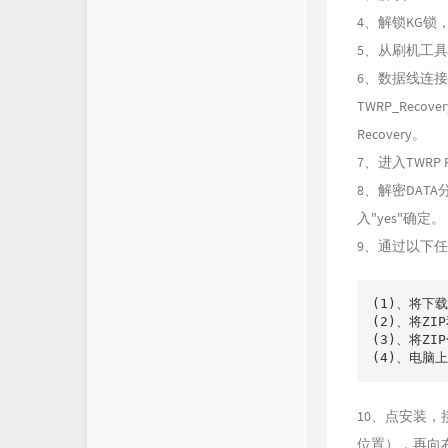
4、解锁KG
5、从刷机工具共
6、数据线连接
TWRP_Rec
Recovery。
7、进入TWRP
8、解密DAT
入"yes"确定。
9、通过以下任
(1)、将下
(2)、将ZI
(3)、将Z
(4)、电脑上
10、点安装，
位置），再向