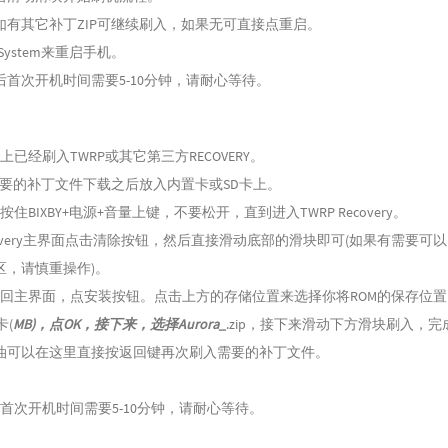
如有其它补丁ZIP可继续刷入，如果无可直接点重启。
System来重启手机。
后首次开机时间需要5-10分钟，请耐心等待。
上已经刷入TWRP或其它第三方RECOVERY。
需要的补丁文件下载之后放入内置卡或SD卡上。
住BIXBY+电源+音量上键，不要松开，直到进入TWRP Recovery。
Recovery主界面点击清除按钮，然后直接滑动底部的滑块即可(如果有需要可
区，请慎重操作)。
返回主界面，点安装按钮。点击上方的存储位置来选择你将ROM的保存位
卡(
MB)，点OK，接下来，选择Aurora_
.zip，接下来滑动下方滑块刷入，
油可以在这里直接按返回键再次刷入需要的补丁文件。
首次开机时间需要5-10分钟，请耐心等待。