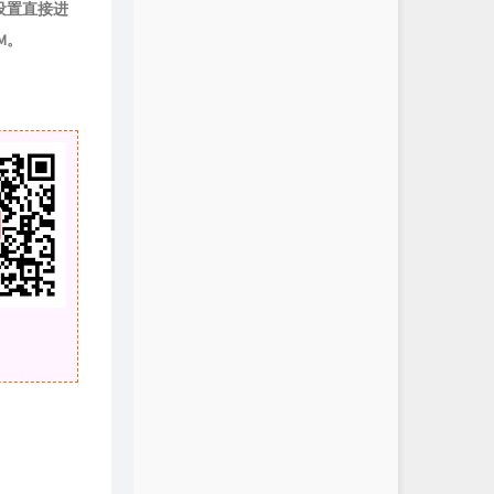
设置直接进
M。