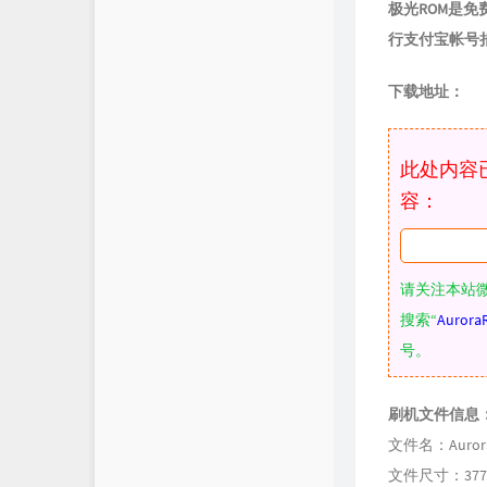
极光ROM是
行支付宝帐号
下载地址：
此处内容
容：
请关注本站
搜索“
Aurora
号。
刷机文件信息
文件名：Aurora_G
文件尺寸：37736