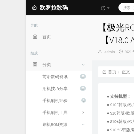
欧罗拉数码
【极光ROM
导航
首页
-【V18.0 
博
发
admin
2021 
组成
主：
布
时
分类
间：
首页
正文
前沿数码资讯
55
用机技巧分享
20
● 支持机型：
手机刷机经验
2
● S10E韩版/欧版
手机刷机工具
● S10韩版/欧版(
● S10+韩版/欧版
刷机ROM资源
● S10 5G韩版/