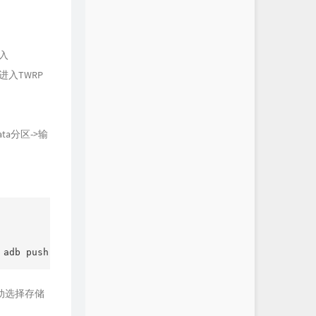
刷入
进入TWRP
a分区->输
ush xxxxx.zip/sdcard。
手动选择存储