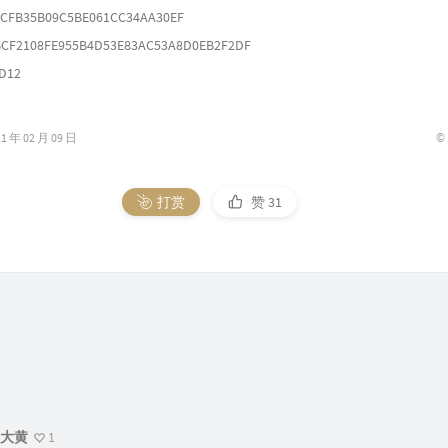
CFB35B09C5BE061CC34AA30EF
CF2108FE955B4D53E83AC53A8D0EB2F2DF
D12
©
年 02 月 09 日
打赏
赞
31
大黄
1