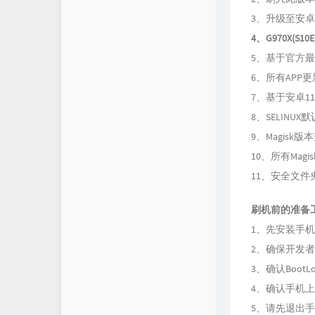
3、升级至安卓
4、G970X(
5、基于官方最
6、所有APP
7、基于安卓1
8、SELINU
9、Magisk
10、所有Mag
11、安全文
刷机前的准备
1、先安装手
2、确保开发者
3、确认Boot
4、确认手机上
5、请先退出手