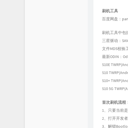
刷机工具
百度网盘：pan.b
刷机工具中包
三星驱动：SAMSUNG
文件MD5校验
最新ODIN：Odin3
S10E TWRP(An
S10 TWRP(And
S10+ TWRP(An
S10 5G TWRP(
首次刷机流程
1、只要当前
2、打开开发者
3、解锁Boot