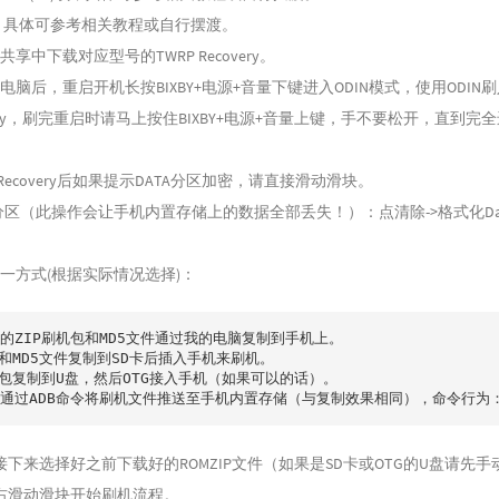
锁，具体可参考相关教程或自行摆渡。
享中下载对应型号的TWRP Recovery。
电脑后，重启开机长按BIXBY+电源+音量下键进入ODIN模式，使用ODIN
overy，刷完重启时请马上按住BIXBY+电源+音量上键，手不要松开，直到完全
 Recovery后如果提示DATA分区加密，请直接滑动滑块。
A分区（此操作会让手机内置存储上的数据全部丢失！）：点清除->格式化Dat
一方式(根据实际情况选择)：
载的ZIP刷机包和MD5文件通过我的电脑复制到手机上。

P和MD5文件复制到SD卡后插入手机来刷机。

IP包复制到U盘，然后OTG接入手机（如果可以的话）。

通过ADB命令将刷机文件推送至手机内置存储（与复制效果相同），命令行为：adb p
接下来选择好之前下载好的ROMZIP文件（如果是SD卡或OTG的U盘请先
右滑动滑块开始刷机流程。