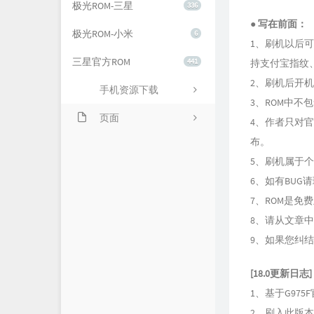
极光ROM-三星
336
● 写在前面：
极光ROM-小米
6
1、刷机以后可
三星官方ROM
441
持支付宝指纹
2、刷机后开
手机资源下载
3、ROM中不
页面
4、作者只对
布。
关于我们
5、刷机属于
6、如有BUG
7、ROM是免
8、请从文章
9、如果您纠
[18.0更新日志]
1、基于G975F
2、刷入此版本