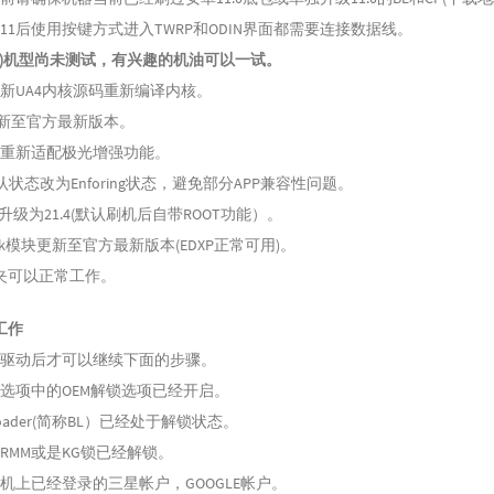
11后使用按键方式进入TWRP和ODIN界面都需要连接数据线。
S10E)机型尚未测试，有兴趣的机油可以一试。​
新UA4内核源码重新编译内核。
更新至官方最新版本。
1重新适配极光增强功能。
X默认状态改为Enforing状态，避免部分APP兼容性问题。
版本升级为21.4(默认刷机后自带ROOT功能）。
isk模块更新至官方最新版本(EDXP正常可用)。
件夹可以正常工作。
工作
机驱动后才可以继续下面的步骤。
选项中的OEM解锁选项已经开启。
Loader(简称BL）已经处于解锁状态。
RMM或是KG锁已经解锁。
机上已经登录的三星帐户，GOOGLE帐户。