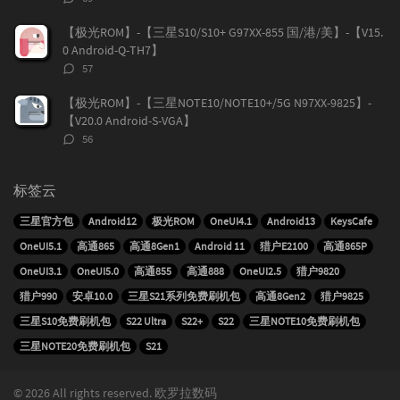
论
数：
【极光ROM】-【三星S10/S10+ G97XX-855 国/港/美】-【V15.
0 Android-Q-TH7】
评
57
论
数：
【极光ROM】-【三星NOTE10/NOTE10+/5G N97XX-9825】-
【V20.0 Android-S-VGA】
评
56
论
数：
标签云
三星官方包
Android12
极光ROM
OneUI4.1
Android13
KeysCafe
OneUI5.1
高通865
高通8Gen1
Android 11
猎户E2100
高通865P
OneUI3.1
OneUI5.0
高通855
高通888
OneUI2.5
猎户9820
猎户990
安卓10.0
三星S21系列免费刷机包
高通8Gen2
猎户9825
三星S10免费刷机包
S22 Ultra
S22+
S22
三星NOTE10免费刷机包
三星NOTE20免费刷机包
S21
© 2026 All rights reserved. 欧罗拉数码