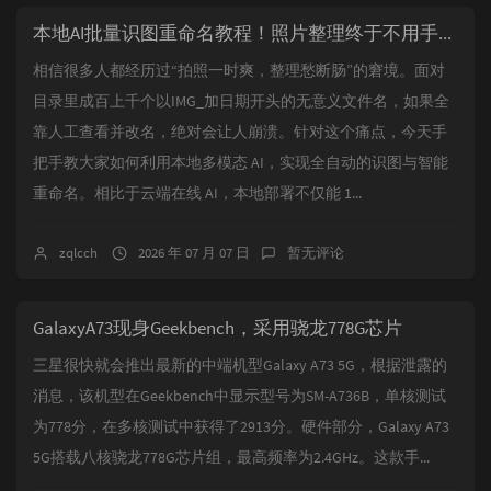
本地AI批量识图重命名教程！照片整理终于不用手动改名了
相信很多人都经历过“拍照一时爽，整理愁断肠”的窘境。面对
目录里成百上千个以IMG_加日期开头的无意义文件名，如果全
靠人工查看并改名，绝对会让人崩溃。针对这个痛点，今天手
把手教大家如何利用本地多模态 AI，实现全自动的识图与智能
重命名。相比于云端在线 AI，本地部署不仅能 1...
zqlcch
2026 年 07 月 07 日
暂无评论
GalaxyA73现身Geekbench，采用骁龙778G芯片
三星很快就会推出最新的中端机型Galaxy A73 5G，根据泄露的
消息，该机型在Geekbench中显示型号为SM-A736B，单核测试
为778分，在多核测试中获得了2913分。硬件部分，Galaxy A73
5G搭载八核骁龙778G芯片组，最高频率为2.4GHz。这款手...