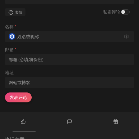
私密评论
表情
名称
*
🎲
邮箱
*
地址
发表评论
热
最
随
门
新
机