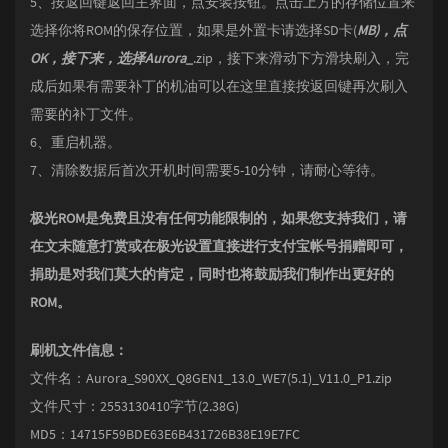
5、按返回键返回主界面，点安装按钮。点击上方的存储位置来
选择你将ROM的保存位置，如果是外置卡请选择SD卡(
MB)，点
OK，接下来，选择Aurora_
.zip，接下来滑动下方滑块刷入，完
成后如果有需要补丁的机油可以在这里直接按返回键再次刷入
需要的补丁文件。
6、重启机器。
7、清除数据后首次开机时间需要5-10分钟，请耐心等待。
极光ROM是免费且没有任何功能限制的，如果您支持我们，请
在文末随意打赏或在极光设置直接进行支付宝帐号捐赠即可，
捐助是对我们莫大的肯定，同时也将鼓励我们制作出更好的
ROM。
刷机文件信息：
文件名：Aurora_S90XX_Q8GEN1_13.0_WE7(5.1)_V11.0_P1.zip
文件尺寸：2553130410字节(2.38G)
MD5：14715F59BDE63E6B431726B38E19E7FC