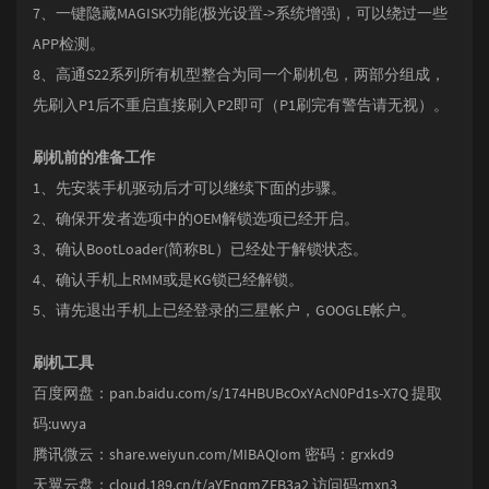
7、一键隐藏MAGISK功能(极光设置->系统增强)，可以绕过一些
APP检测。
8、高通S22系列所有机型整合为同一个刷机包，两部分组成，
先刷入P1后不重启直接刷入P2即可（P1刷完有警告请无视）。
刷机前的准备工作
1、先安装手机驱动后才可以继续下面的步骤。
2、确保开发者选项中的OEM解锁选项已经开启。
3、确认BootLoader(简称BL）已经处于解锁状态。
4、确认手机上RMM或是KG锁已经解锁。
5、请先退出手机上已经登录的三星帐户，GOOGLE帐户。
刷机工具
百度网盘：pan.baidu.com/s/174HBUBcOxYAcN0Pd1s-X7Q 提取
码:uwya
腾讯微云：share.weiyun.com/MIBAQIom 密码：grxkd9
天翼云盘：cloud.189.cn/t/aYFnqmZFB3a2 访问码:mxn3