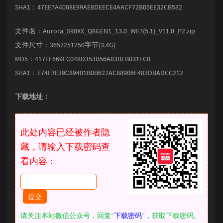
SHA1：47EE7A4008E99AE8DEECE4AACF72B05EE32CB532
文件名：Aurora_S90XX_Q8GEN1_13.0_WE7(5.1)_V11.0_P2.zip
文件尺寸：3652251250字节(3.4G)
MD5：417EE669FC048D353B56A83BFB031FC0
SHA1：E74F3E39C89401B0B622AC88906F483DBADCC212
下载地址：
此处内容已经被作者隐
藏，请输入下载密码查
看内容：
请关注本站微信公众号，回复“
下载密码
”，获取下载密码。