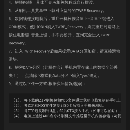
4、解锁KG锁，具体可参考相关教程或自行摆渡。
5、从刷机工具共享中下载对应型号的TWRP Recovery。
6、数据线连接电脑后，重启开机长按音量上+音量下键进入
ODIN模式，使用ODIN刷入TWRP_Recovery，刷完重启时请马上
按住电源键+音量上键，手不要松开，直到完全进入TWRP
Recovery。
7、进入TWRP Recovery后如果提示DATA分区加密，请直接滑动
滑块。
8、解密DATA分区（此操作会让手机内置存储上的数据全部丢
失！）：点清除->格式化Data分区->输入"yes"确定。
9、通过以下任一方式(根据实际情况选择)：
(1)、将下载的ZIP刷机包和MD5文件通过我的电脑复制到手机上。

(2)、将ZIP和MD5文件复制到SD卡后插入手机来刷机。

(3)、将ZIP包复制到U盘，然后OTG接入手机（如果可以的话）。

(4)、电脑上通过ADB命令将刷机文件推送至手机内置存储（与复制效果相同）