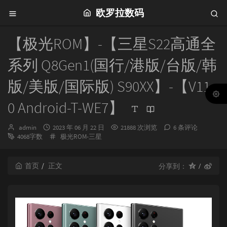
欧罗拉数码
【极光ROM】-【三星S22高通全
系列 Q8Gen1(国行/港版/台版/韩
版/美版/国际版) S90XX】-【V11.
0 Android-T-WE7】
博
发
admin
2023 年 06 月 22 日
21888 次浏览
6 条评论
主：
布
分
4068字数
极光ROM-三星
时
类：
间：
首页
正文
分享到：