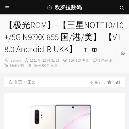
欧罗拉数码
【极光ROM】-【三星NOTE10/10
+/5G N97XX-855 国/港/美】-【V1
8.0 Android-R-UKK】
博
发
admin
2021 年 12 月 31 日
21648 次浏览
8 条评论
主：
布
分
3305字数
极光ROM-三星
时
类：
间：
首页
正文
分享到：