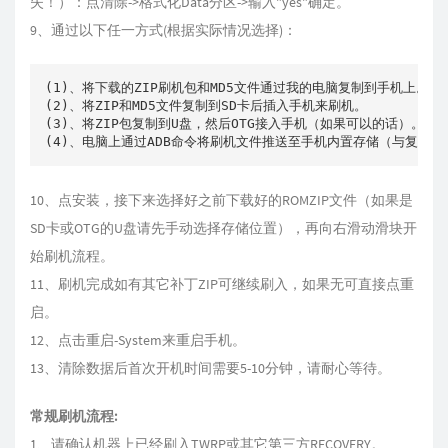
失！）：点清除->格式化Data分区->输入"yes"确定。
9、通过以下任一方式(根据实际情况选择)：
(1)、将下载的ZIP刷机包和MD5文件通过我的电脑复制到手机上。

(2)、将ZIP和MD5文件复制到SD卡后插入手机来刷机。

(3)、将ZIP包复制到U盘，然后OTG接入手机（如果可以的话）。

(4)、电脑上通过ADB命令将刷机文件推送至手机内置存储（与复制效果相同）
10、点安装，接下来选择好之前下载好的ROMZIP文件（如果是
SD卡或OTG的U盘请先手动选择存储位置），再向右滑动滑块开
始刷机流程。
11、刷机完成如有其它补丁ZIP可继续刷入，如果无可直接点重
启。
12、点击重启-System来重启手机。
13、清除数据后首次开机时间需要5-10分钟，请耐心等待。
常规刷机流程:
1、请确认机器上已经刷入TWRP或其它第三方RECOVERY。