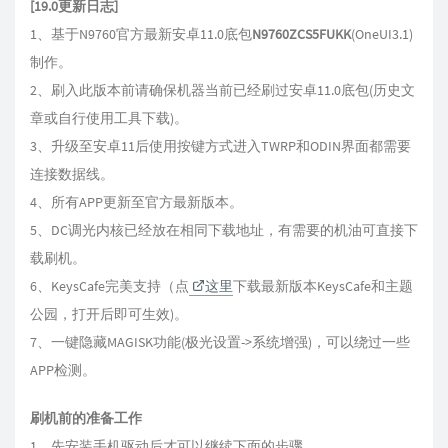
[19.0更新日志]
1、基于N9760官方最新安卓11.0底包
N9760ZCS5FUKK
(OneUI3.1)
制作。
2、刷入此版本前请确保机器当前已经刷过安卓11.0底包(历史文
章或自行使用工具下载)。
3、升级至安卓11后使用按键方式进入TWRP和ODIN界面都需要
连接数据线。
4、所有APP更新至官方最新版本。
5、DC调光内核已经放在相同下载地址，有需要的机油可直接下
载刷机。
6、KeysCafe完美支持（点
这里
下载最新版本KeysCafe和主题
公园，打开后即可生效)。
7、一键隐藏MAGISK功能(极光设置->系统增强)，可以绕过一些
APP检测。
刷机前的准备工作
1、先安装手机驱动后才可以继续下面的步骤。