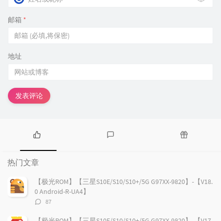
邮箱
*
地址
发表评论
热
最
随
门
新
机
热门文章
文
评
文
章
论
章
【极光ROM】【三星S10E/S10/S10+/5G G97XX-9820】-【V18.
0 Android-R-UA4】
评
87
论
数：
【极光ROM】【三星S10E/S10/S10+/5G G97XX-9820】-【V17.