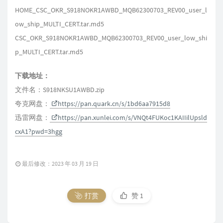
HOME_CSC_OKR_S918NOKR1AWBD_MQB62300703_REV00_user_l
ow_ship_MULTI_CERT.tar.md5
CSC_OKR_S918NOKR1AWBD_MQB62300703_REV00_user_low_shi
p_MULTI_CERT.tar.md5
下载地址：
文件名：S918NKSU1AWBD.zip
夸克网盘：
https://pan.quark.cn/s/1bd6aa7915d8
迅雷网盘：
https://pan.xunlei.com/s/VNQt4FUKoc1KAIIilUpsld
cxA1?pwd=3hgg
最后修改：2023 年 03 月 19 日
打赏
赞
1