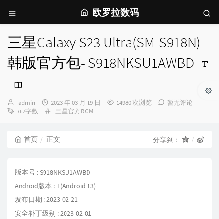
欧罗拉数码
三星Galaxy S23 Ultra(SM-S918N)
韩版官方包- S918NKSU1AWBD
博
发
admin
2023 年 03 月 19 日
14980 次浏览
暂无评论
主：
布
分
762字数
三星官方ROM
时
类：
间：
首页
正文
分享到：
版本号 : S918NKSU1AWBD
Android版本 : T(Android 13)
发布日期 : 2023-02-21
安全补丁级别 : 2023-02-01