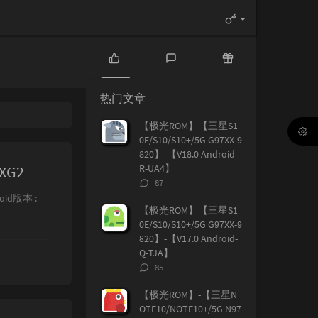
热
最
随
门
新
机
热门文章
文
评
文
章
论
章
【极光ROM】【三星S1
0E/S10/S10+/5G G97XX-9
820】-【V18.0 Android-
XG2
R-UA4】
评
87
论
oid版本 :
数：
【极光ROM】【三星S1
0E/S10/S10+/5G G97XX-9
820】-【V17.0 Android-
Q-TJA】
评
85
论
数：
【极光ROM】-【三星N
OTE10/NOTE10+/5G N97