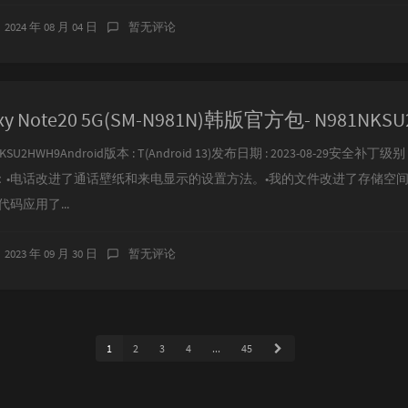
2024 年 08 月 04 日
暂无评论
y Note20 5G(SM-N981N)韩版官方包- N981NKS
KSU2HWH9Android版本 : T(Android 13)发布日期 : 2023-08-29安全补丁级别 : 
：•电话改进了通话壁纸和来电显示的设置方法。•我的文件改进了存储空
码应用了...
2023 年 09 月 30 日
暂无评论
1
2
3
4
...
45