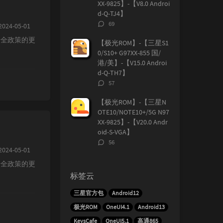
XX-9825】-【V8.0 Androi
d-Q-TJ4】
评
69
024-05-01
论
安全政策的更
数：
【极光ROM】-【三星S1
0/S10+ G97XX-855 国/
港/美】-【V15.0 Androi
d-Q-TH7】
评
57
论
数：
【极光ROM】-【三星N
OTE10/NOTE10+/5G N97
XX-9825】-【V20.0 Andr
oid-S-VGA】
评
56
024-05-01
论
数：
安全政策的更
标签云
三星官方包
Android12
极光ROM
OneUI4.1
Android13
KeysCafe
OneUI5.1
高通865