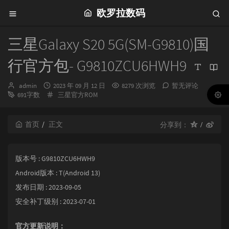
欧罗拉数码
三星Galaxy S20 5G(SM-G9810)国
行官方包- G9810ZCU6HWH9
博
发
admin
2023 年 09 月 12 日
8279 次浏览
暂无评论
主：
布
分
691字数
三星官方ROM
时
类：
间：
首页
正文
分享到：
版本号 : G9810ZCU6HWH9
Android版本 : T(Android 13)
发布日期 : 2023-09-05
安全补丁级别 : 2023-07-01
官方更新说明：