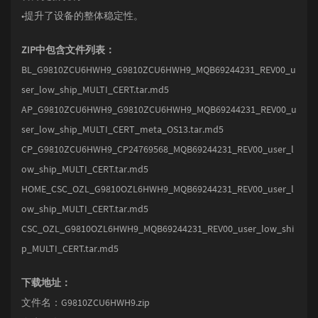
•提升了设备的整体稳定性。
ZIP中包含文件列表：
BL_G9810ZCU6HWH9_G9810ZCU6HWH9_MQB69244231_REV00_u
ser_low_ship_MULTI_CERT.tar.md5
AP_G9810ZCU6HWH9_G9810ZCU6HWH9_MQB69244231_REV00_u
ser_low_ship_MULTI_CERT_meta_OS13.tar.md5
CP_G9810ZCU6HWH9_CP24769568_MQB69244231_REV00_user_l
ow_ship_MULTI_CERT.tar.md5
HOME_CSC_OZL_G9810OZL6HWH9_MQB69244231_REV00_user_l
ow_ship_MULTI_CERT.tar.md5
CSC_OZL_G9810OZL6HWH9_MQB69244231_REV00_user_low_shi
p_MULTI_CERT.tar.md5
下载地址：
文件名：G9810ZCU6HWH9.zip