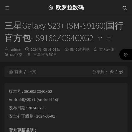
欧罗拉数码
三星Galaxy S23+ (SM-S9160)国行
官方包- S9160ZCS4CXG2
博
发
admin
2024 年 08 月 04 日
5840 次浏览
暂无评论
主：
布
分
668字数
三星官方ROM
时
类：
间：
首页
正文
分享到：
版本号 : S9160ZCS4CXG2
Android版本 : U(Android 14)
发布日期 : 2024-07-17
安全补丁级别 : 2024-05-01
官方更新说明：