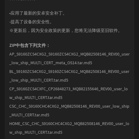
•应用了最新的安卓安全补丁。
-提高了设备的安全性。
※更新后，因为安全政策的更新，您将无法降级至旧软件。
ZIP中包含下列文件：
AP_S9160ZCS4CXG2_S9160ZCS4CXG2_MQB82508146_REV00_user
_low_ship_MULTI_CERT_meta_OS14.tar.md5
BL_S9160ZCS4CXG2_S9160ZCS4CXG2_MQB82508146_REV00_user
_low_ship_MULTI_CERT.tar.md5
CP_S9160ZCS4CXFC_CP26848273_MQB82155646_REV00_user_lo
w_ship_MULTI_CERT.tar.md5
CSC_CHC_S9160CHC4CXG2_MQB82508146_REV00_user_low_ship
_MULTI_CERT.tar.md5
HOME_CSC_CHC_S9160CHC4CXG2_MQB82508146_REV00_user_lo
w_ship_MULTI_CERT.tar.md5