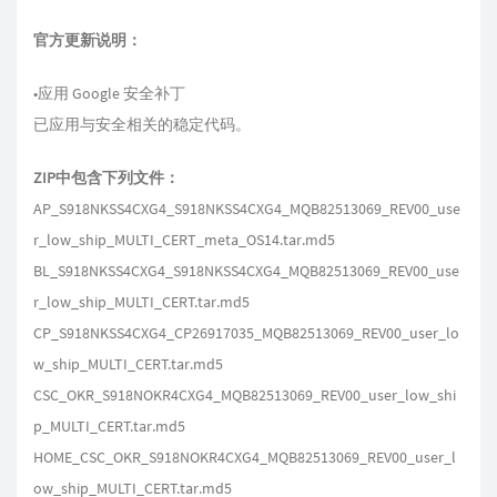
官方更新说明：
•应用 Google 安全补丁
已应用与安全相关的稳定代码。
ZIP中包含下列文件：
AP_S918NKSS4CXG4_S918NKSS4CXG4_MQB82513069_REV00_use
r_low_ship_MULTI_CERT_meta_OS14.tar.md5
BL_S918NKSS4CXG4_S918NKSS4CXG4_MQB82513069_REV00_use
r_low_ship_MULTI_CERT.tar.md5
CP_S918NKSS4CXG4_CP26917035_MQB82513069_REV00_user_lo
w_ship_MULTI_CERT.tar.md5
CSC_OKR_S918NOKR4CXG4_MQB82513069_REV00_user_low_shi
p_MULTI_CERT.tar.md5
HOME_CSC_OKR_S918NOKR4CXG4_MQB82513069_REV00_user_l
ow_ship_MULTI_CERT.tar.md5