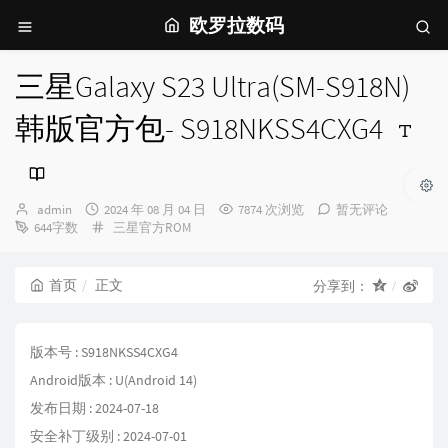
欧罗拉数码
三星Galaxy S23 Ultra(SM-S918N)
韩版官方包- S918NKSS4CXG4
博
发
admin
2024 年 08 月 04 日
7874 次浏览
暂无评论
主：
布
分
644字数
三星官方ROM
时
类：
间：
首页
正文
分享到：
版本号 : S918NKSS4CXG4
Android版本 : U(Android 14)
发布日期 : 2024-07-18
安全补丁级别 : 2024-07-01