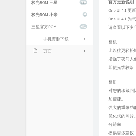
官方更新说明
极光ROM-三星
336
One UI 4.1 更新
极光ROM-小米
6
One UI 4
三星官方ROM
441
请查看以下变
手机资源下载
相机
比以往更轻松
页面
增强了夜间人
关于我们
即使光线较暗
相册
对您的珍藏回
加便捷。
强大的重录功
优化您的照片
分辨率。
提供更多建议