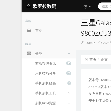
欧罗拉数码
三星Galax
导航
首页
9860ZCU
博
发
admin
2022 
组成
主：
布
时
分类
间：
首页
正文
前沿数码资讯
55
用机技巧分享
20
版本号 : N9860
手机刷机经验
2
Android版本 : S
手机刷机工具
发布日期 : 2022
安全补丁级别 : 20
刷机ROM资源