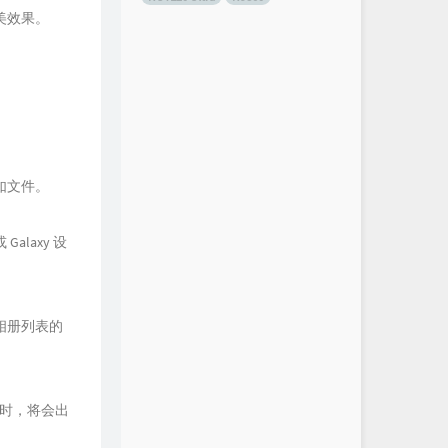
美效果。
如文件。
laxy 设
相册列表的
）时，将会出