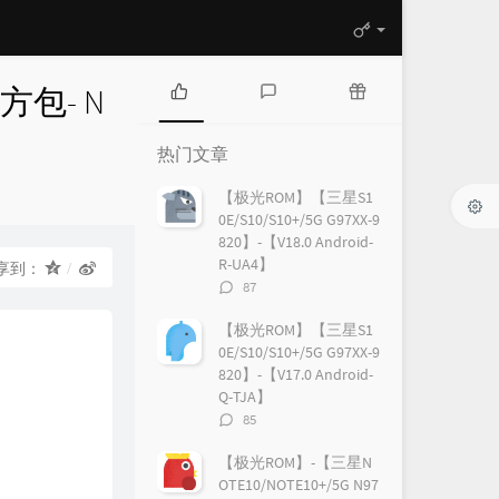
行官方包- N
热
最
随
门
新
机
热门文章
文
评
文
章
论
章
【极光ROM】【三星S1
0E/S10/S10+/5G G97XX-9
820】-【V18.0 Android-
R-UA4】
享到：
评
87
论
数：
【极光ROM】【三星S1
0E/S10/S10+/5G G97XX-9
820】-【V17.0 Android-
Q-TJA】
评
85
论
数：
【极光ROM】-【三星N
OTE10/NOTE10+/5G N97