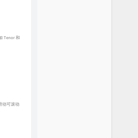
enor 和
。
滑动可滚动