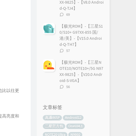
XX-9825】-【V8.0 Androi
d-Q-TJ4】
评
69
。
论
数：
【极光ROM】-【三星S1
0/S10+ G97XX-855 国/
港/美】-【V15.0 Androi
d-Q-TH7】
评
57
论
数：
【极光ROM】-【三星N
OTE10/NOTE10+/5G N97
XX-9825】-【V20.0 Andr
oid-S-VGA】
评
56
也比以往更
论
数：
文章标签
提高亮度和
高通865P
Android12
三星官方包
OneUI4.1
NOTE20 Ultra
N9860