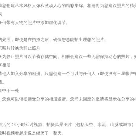
助您创建艺术风格人像和激动人心的精彩集锦。相册将为您建议照片的精
果
任何带有人物的照片中添加虚化调节。
的光照，即使是在拍摄之后，确保您总能拍出理想的照片。
态照片转换为静止照片
换为静止照片可以节省存储空间。相册会建议一些无需保持动态的照片，
享相册
他人加入分享的相册。只需创建一个可以与任何人（即使没有三星帐户或 Ga
接。
集中于一处
，您也可以轻松接受分享的相册邀请。您尚未回应的邀请将显示在分享的
鲜活的 24 小时延时视频。拍摄风景图片（包括天空、水流、山脉或城市
延时视频看起来像是经历了一整天。