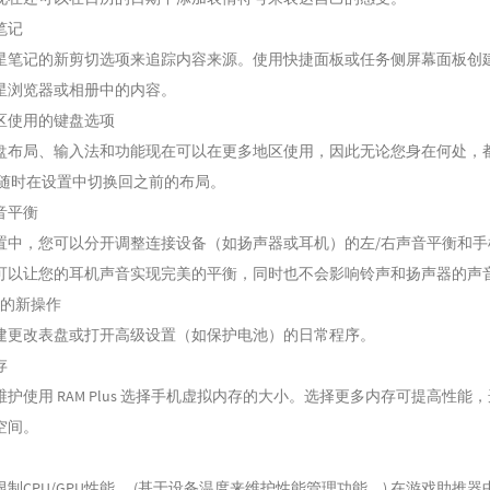
笔记
星笔记的新剪切选项来追踪内容来源。使用快捷面板或任务侧屏幕面板创
星浏览器或相册中的内容。
区使用的键盘选项
盘布局、输入法和功能现在可以在更多地区使用，因此无论您身在何处，
以随时在设置中切换回之前的布局。
音平衡
置中，您可以分开调整连接设备（如扬声器或耳机）的左/右声音平衡和手
可以让您的耳机声音实现完美的平衡，同时也不会影响铃声和扬声器的声
程序的新操作
建更改表盘或打开高级设置（如保护电池）的日常程序。
存
护使用 RAM Plus 选择手机虚拟内存的大小。选择更多内存可提高性能
空间。
制CPU/GPU性能。 (基于设备温度来维护性能管理功能。) 在游戏助推器