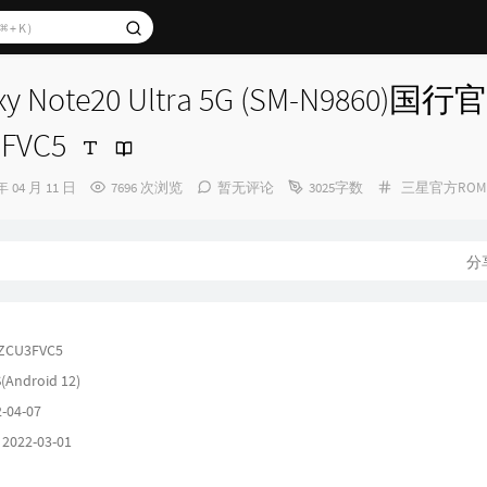
y Note20 Ultra 5G (SM-N9860)国
3FVC5
分
年 04 月 11 日
7696 次浏览
暂无评论
3025字数
三星官方ROM
类：
分
ZCU3FVC5
(Android 12)
-04-07
22-03-01