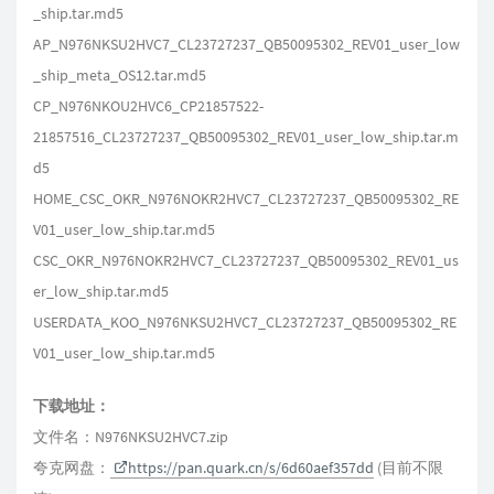
_ship.tar.md5
AP_N976NKSU2HVC7_CL23727237_QB50095302_REV01_user_low
_ship_meta_OS12.tar.md5
CP_N976NKOU2HVC6_CP21857522-
21857516_CL23727237_QB50095302_REV01_user_low_ship.tar.m
d5
HOME_CSC_OKR_N976NOKR2HVC7_CL23727237_QB50095302_RE
V01_user_low_ship.tar.md5
CSC_OKR_N976NOKR2HVC7_CL23727237_QB50095302_REV01_us
er_low_ship.tar.md5
USERDATA_KOO_N976NKSU2HVC7_CL23727237_QB50095302_RE
V01_user_low_ship.tar.md5
下载地址：
文件名：N976NKSU2HVC7.zip
夸克网盘：
https://pan.quark.cn/s/6d60aef357dd
(目前不限