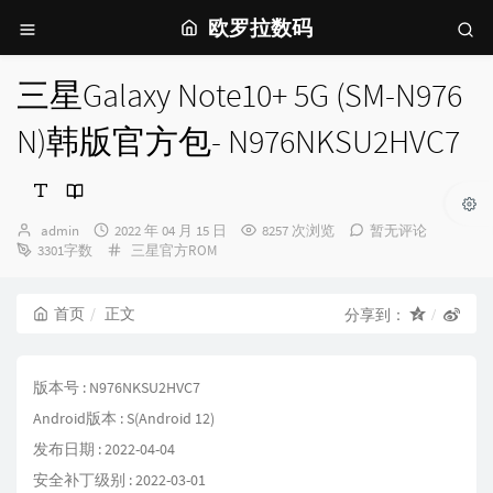
欧罗拉数码
三星Galaxy Note10+ 5G (SM-N976
N)韩版官方包- N976NKSU2HVC7
博
发
admin
2022 年 04 月 15 日
8257 次浏览
暂无评论
主：
布
分
3301字数
三星官方ROM
时
类：
间：
首页
正文
分享到：
版本号 : N976NKSU2HVC7
Android版本 : S(Android 12)
发布日期 : 2022-04-04
安全补丁级别 : 2022-03-01