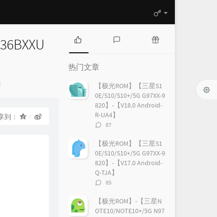
36BXXU
热
最
随
门
新
机
热门文章
文
评
文
章
论
章
M
【极光ROM】【三星S1
0E/S10/S10+/5G G97XX-9
820】-【V18.0 Android-
R-UA4】
享到：
评
87
论
数：
【极光ROM】【三星S1
0E/S10/S10+/5G G97XX-9
820】-【V17.0 Android-
Q-TJA】
评
85
论
数：
【极光ROM】-【三星N
OTE10/NOTE10+/5G N97