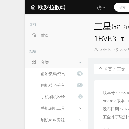
欧罗拉数码
三星Galax
导航
首页
1BVK3
博
发
admin
2022 
组成
主：
布
时
分类
间：
首页
正文
前沿数码资讯
55
用机技巧分享
20
版本号 : F936B
手机刷机经验
2
Android版本 : T
手机刷机工具
发布日期 : 2022
安全补丁级别 : 20
刷机ROM资源