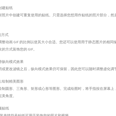
创建贴纸
何照片中创建可重复使用的贴纸。只需选择您想用作贴纸的照片部分，然
。
 的方式
调整动画 GIF 的比例以使其大小合适。您还可以使用用于静态图片的相同
的方式装饰您的 GIF。
持纵向模式效果
切或更改滤镜之后，纵向模式效果仍可保留，因此您可以随时调整虚化调
上绘制精美图形
绘制圆形、三角形、矩形或心形等图形。完成绘图时，将手指按在屏幕上
完美角度。
频贴纸
的预装表情符号贴纸可用于装饰您的照片和视频。