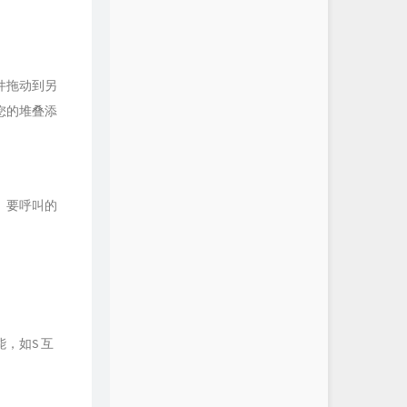
件拖动到另
您的堆叠添
、要呼叫的
，如S 互