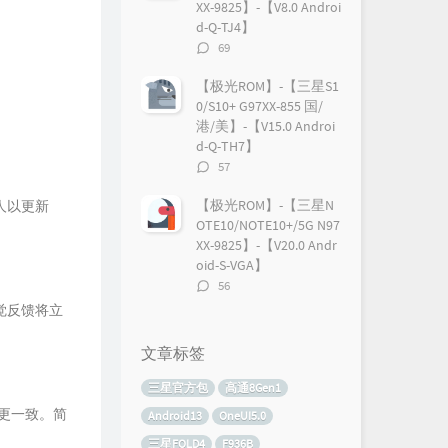
XX-9825】-【V8.0 Androi
d-Q-TJ4】
评
69
论
数：
。
【极光ROM】-【三星S1
0/S10+ G97XX-855 国/
港/美】-【V15.0 Androi
d-Q-TH7】
评
57
论
数：
【极光ROM】-【三星N
人以更新
OTE10/NOTE10+/5G N97
XX-9825】-【V20.0 Andr
oid-S-VGA】
评
56
论
觉反馈将立
数：
文章标签
三星官方包
高通8Gen1
、更一致。简
Android13
OneUI5.0
三星FOLD4
F936B