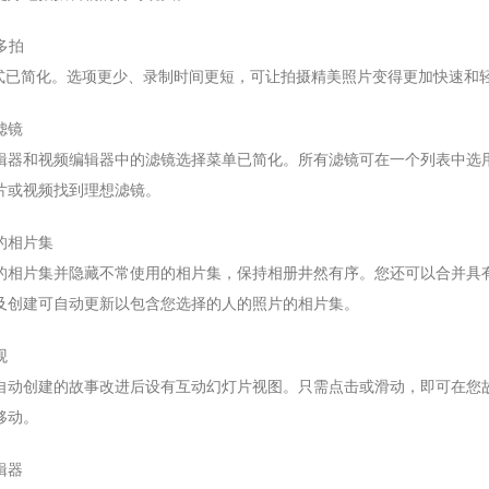
多拍
模式已简化。选项更少、录制时间更短，可让拍摄精美照片变得更加快速和
滤镜
辑器和视频编辑器中的滤镜选择菜单已简化。所有滤镜可在一个列表中选
片或视频找到理想滤镜。
的相片集
的相片集并隐藏不常使用的相片集，保持相册井然有序。您还可以合并具
及创建可自动更新以包含您选择的人的照片的相片集。
观
自动创建的故事改进后设有互动幻灯片视图。只需点击或滑动，即可在您
移动。
辑器