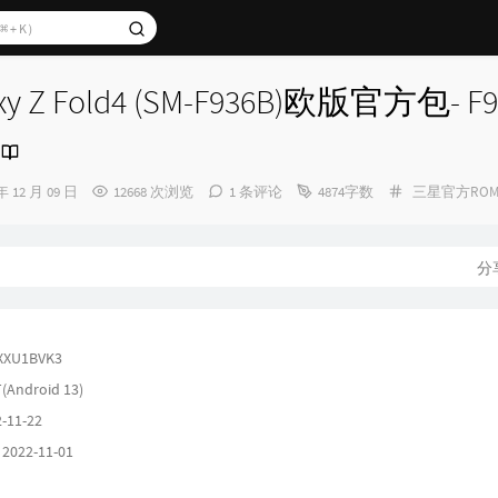
y Z Fold4 (SM-F936B)欧版官方包- F9
分
年 12 月 09 日
12668 次浏览
1 条评论
4874字数
三星官方RO
类：
分
XXU1BVK3
(Android 13)
-11-22
22-11-01