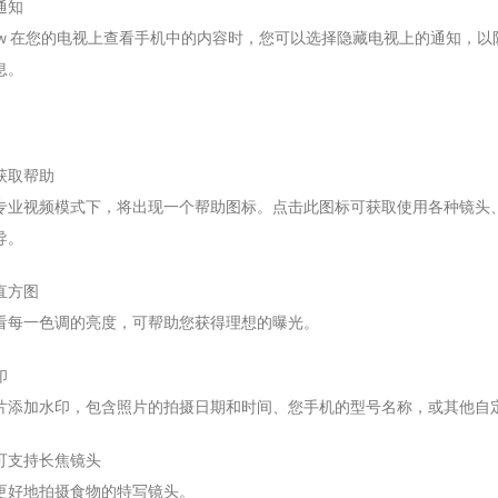
通知
t View 在您的电视上查看手机中的内容时，您可以选择隐藏电视上的通知，
息。
获取帮助
专业视频模式下，将出现一个帮助图标。点击此图标可获取使用各种镜头
导。
直方图
看每一色调的亮度，可帮助您获得理想的曝光。
印
片添加水印，包含照片的拍摄日期和时间、您手机的型号名称，或其他自
可支持长焦镜头
更好地拍摄食物的特写镜头。