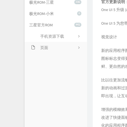
官方更新说明
极光ROM-三星
336
One UI 5 升级 (
极光ROM-小米
6
One UI 
三星官方ROM
441
手机资源下载
视觉设计
页面
新的应用程序
图标标志变得
关于我们
鲜、更自然的
比以往更加流
新的动画和过
即出现，让互动
增强的模糊效
改进了快捷面板
化的应用程序