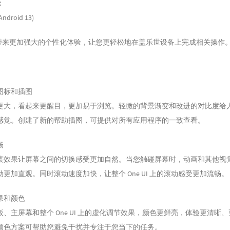
：
Android 13)
5 为您带来更加强大的个性化体验，让您更轻松地在盖乐世设备上完成相关操作
图标和插图
更大，看起来更醒目，更加易于浏览。轻微的背景渐变和改进的对比度给
感觉。创建了新的帮助插图，可提供对所有应用程序的一致查看。
畅
渡效果让屏幕之间的切换感受更加自然。当您触碰屏幕时，动画和其他视
更加直观。同时滚动速度加快，让整个 One UI 上的滚动感受更加流畅。
果和颜色
、主屏幕和整个 One UI 上的虚化调节效果，颜色更鲜亮，体验更清晰
颜色方案可帮助您避免干扰并专注于您当下的任务。