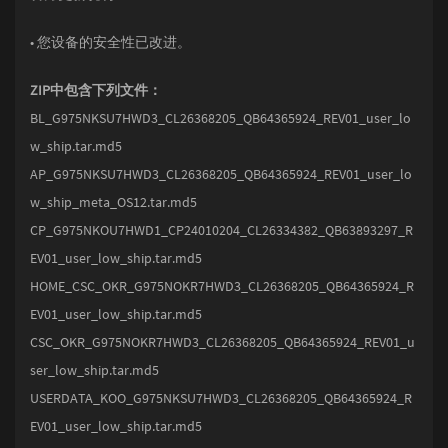
• 您设备的安全性已改进。
ZIP中包含下列文件：
BL_G975NKSU7HWD3_CL26368205_QB64365924_REV01_user_lo
w_ship.tar.md5
AP_G975NKSU7HWD3_CL26368205_QB64365924_REV01_user_lo
w_ship_meta_OS12.tar.md5
CP_G975NKOU7HWD1_CP24010204_CL26334382_QB63893297_R
EV01_user_low_ship.tar.md5
HOME_CSC_OKR_G975NOKR7HWD3_CL26368205_QB64365924_R
EV01_user_low_ship.tar.md5
CSC_OKR_G975NOKR7HWD3_CL26368205_QB64365924_REV01_u
ser_low_ship.tar.md5
USERDATA_KOO_G975NKSU7HWD3_CL26368205_QB64365924_R
EV01_user_low_ship.tar.md5