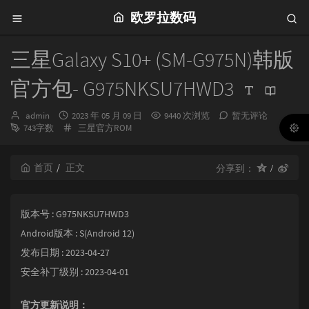
欧罗拉数码
三星Galaxy S10+ (SM-G975N)韩版
官方包- G975NKSU7HWD3
博
发
admin
2023 年 05 月 09 日
9440 次浏览
暂无评论
主：
布
分
743字数
三星官方ROM
时
类：
间：
首页
正文
分享到：
版本号 : G975NKSU7HWD3
Android版本 : S(Android 12)
发布日期 : 2023-04-27
安全补丁级别 : 2023-04-01
官方更新说明：