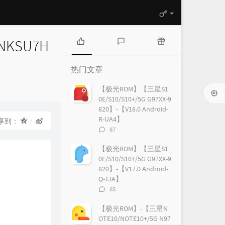
NKSU7H
热
最
随
门
新
机
热门文章
文
评
文
章
论
章
【极光ROM】【三星S1
0E/S10/S10+/5G G97XX-9
820】-【V18.0 Android-
R-UA4】
享到：
评
87
论
数：
【极光ROM】【三星S1
0E/S10/S10+/5G G97XX-9
820】-【V17.0 Android-
Q-TJA】
评
85
论
数：
【极光ROM】-【三星N
OTE10/NOTE10+/5G N97