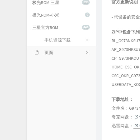
官方更新说明
极光ROM-三星
336
极光ROM-小米
6
• 您设备的安
三星官方ROM
441
ZIP中包含下
手机资源下载
BL_G973NKSU7
AP_G973NKSU7
页面
CP_G973NKOU7
关于我们
HOME_CSC_OKR
CSC_OKR_G973
USERDATA_KOO
下载地址：
文件名：G973NK
夸克网盘：
迅雷网盘：