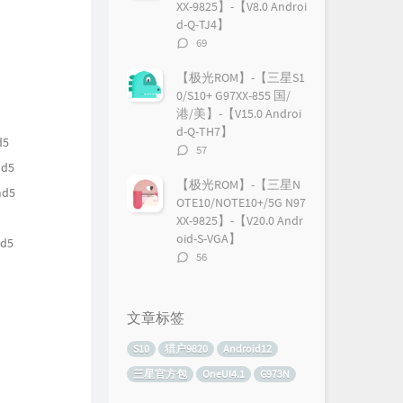
XX-9825】-【V8.0 Androi
d-Q-TJ4】
评
69
论
数：
【极光ROM】-【三星S1
0/S10+ G97XX-855 国/
港/美】-【V15.0 Androi
d-Q-TH7】
d5
评
57
论
md5
数：
【极光ROM】-【三星N
md5
OTE10/NOTE10+/5G N97
XX-9825】-【V20.0 Andr
oid-S-VGA】
md5
评
56
论
数：
文章标签
S10
猎户9820
Android12
三星官方包
OneUI4.1
G973N