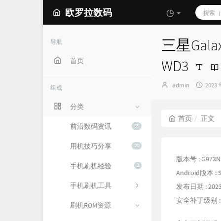
欧罗拉数码
三星Galax
导航
首页
WD3
博
发
admin
2023 
组成
主：
布
时
分类
间：
首页
正文
前沿数码资讯
55
用机技巧分享
20
版本号 : G973N
手机刷机经验
2
Android版本 : S
手机刷机工具
发布日期 : 2023
安全补丁级别 : 20
刷机ROM资源