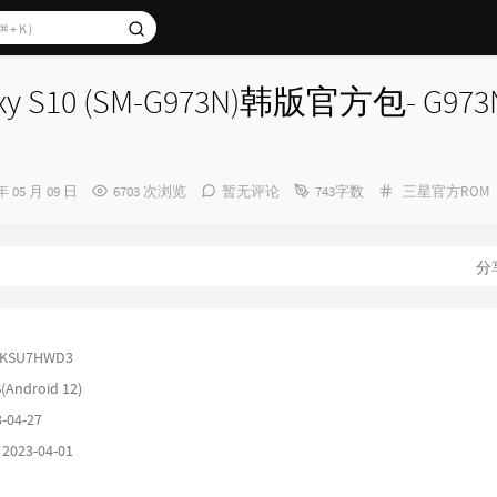
y S10 (SM-G973N)韩版官方包- G973
分
年 05 月 09 日
6703 次浏览
暂无评论
743字数
三星官方ROM
类：
分
KSU7HWD3
(Android 12)
-04-27
23-04-01