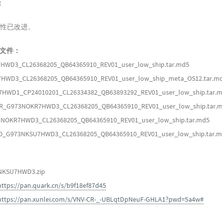
：
全性已改进。
列文件：
HWD3_CL26368205_QB64365910_REV01_user_low_ship.tar.md5
HWD3_CL26368205_QB64365910_REV01_user_low_ship_meta_OS12.tar.m
HWD1_CP24010201_CL26334382_QB63893292_REV01_user_low_ship.tar.
_G973NOKR7HWD3_CL26368205_QB64365910_REV01_user_low_ship.tar.
NOKR7HWD3_CL26368205_QB64365910_REV01_user_low_ship.tar.md5
_G973NKSU7HWD3_CL26368205_QB64365910_REV01_user_low_ship.tar.
SU7HWD3.zip
https://pan.quark.cn/s/b9f18ef87d45
https://pan.xunlei.com/s/VNV-CR-_-UBLqtDpNeuF-GHLA1?pwd=5a4w#