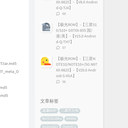
XX-9825】-【V8.0 Androi
d-Q-TJ4】
评
69
论
数：
【极光ROM】-【三星S1
0/S10+ G97XX-855 国/
港/美】-【V15.0 Androi
d-Q-TH7】
评
57
论
数：
【极光ROM】-【三星N
.tar.md5
OTE10/NOTE10+/5G N97
XX-9825】-【V20.0 Andr
RT_meta_O
oid-S-VGA】
评
56
论
.md5
数：
.md5
文章标签
高通865P
三星官方包
NOTE20 Ultra
N986N
Android13
OneUI5.1