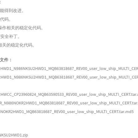
：
功能得到改进。
化代码。
操作相关的稳定化代码。
gle安全补丁。
相关的稳定化代码。
列文件：
HWD1_N986NKSU2HWD1_MQB63818687_REV00_user_low_ship_MULTI_CERT
HWD1_N986NKSU2HWD1_MQB63818687_REV00_user_low_ship_MULTI_CE
HWCC_CP23960824_MQB63590533_REV00_user_low_ship_MULTI_CERT.tar
_N986NOKR2HWD1_MQB63818687_REV00_user_low_ship_MULTI_CERT.tar
NOKR2HWD1_MQB63818687_REV00_user_low_ship_MULTI_CERT.tar.md5
SU2HWD1.zip