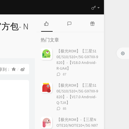
版官方包- N
热
最
随
门
新
机
热门文章
文
评
文
章
论
章
【极光ROM】【三星S1
0E/S10/S10+/5G G97XX-9
820】-【V18.0 Android-
R-UA4】
享到：
评
87
论
数：
【极光ROM】【三星S1
0E/S10/S10+/5G G97XX-9
820】-【V17.0 Android-
Q-TJA】
评
85
论
数：
【极光ROM】-【三星N
OTE10/NOTE10+/5G N97