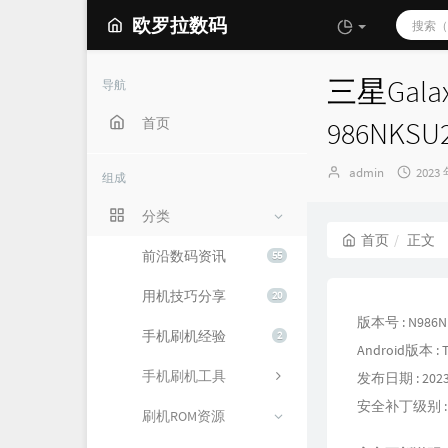
欧罗拉数码
三星Galax
导航
首页
986NKSU
博
发
admin
2023 
组成
主：
布
时
分类
间：
首页
正文
前沿数码资讯
55
用机技巧分享
20
版本号 : N986N
手机刷机经验
2
Android版本 : T
手机刷机工具
发布日期 : 2023
安全补丁级别 : 20
刷机ROM资源