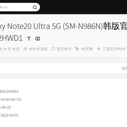
y Note20 Ultra 5G (SM-N986N)韩
2HWD1
分
年 05 月 30 日
9578 次浏览
暂无评论
761字数
三星官方ROM
类：
分
KSU2HWD1
(Android 13)
-04-20
23-04-01