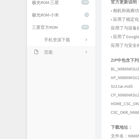
官方更新说明
极光ROM-三星
336
• 相机和画廊
极光ROM-小米
6
• 应用了稳定
三星官方ROM
441
应用了与设备
• 应用了Goo
手机资源下载
应用了与安全
页面
ZIP中包含下
关于我们
BL_N986NKSU2
AP_N986NKSU2
S13.tar.md5
CP_N986NKSU2
HOME_CSC_OKR
CSC_OKR_N986
下载地址：
文件名：N986NK