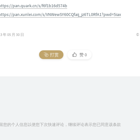
https://pan.quark.cn/s/f6f1b16d574b
https://pan.xunlei.com/s/VNWewSY60CQfaij_jz6TL0RfA1?pwd=5iax
©
年 05 月 30 日
打赏
赞
0
技术保留您的个人信息以便您下次快速评论，继续评论表示您已同意该条款