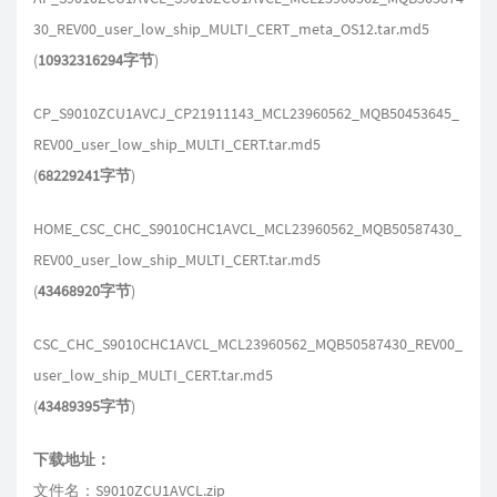
30_REV00_user_low_ship_MULTI_CERT_meta_OS12.tar.md5
(
10932316294字节
)
CP_S9010ZCU1AVCJ_CP21911143_MCL23960562_MQB50453645_
REV00_user_low_ship_MULTI_CERT.tar.md5
(
68229241字节
)
HOME_CSC_CHC_S9010CHC1AVCL_MCL23960562_MQB50587430_
REV00_user_low_ship_MULTI_CERT.tar.md5
(
43468920字节
)
CSC_CHC_S9010CHC1AVCL_MCL23960562_MQB50587430_REV00_
user_low_ship_MULTI_CERT.tar.md5
(
43489395字节
)
下载地址：
文件名：S9010ZCU1AVCL.zip