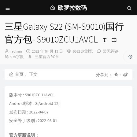
欧罗拉数码
三星Galaxy S22 (SM-S9010)国行
官方包- S9010ZCU1AVCL
博
发
admin
2022 年 04 月 13 日
6382 次浏览
暂无评论
主：
布
分
979字数
三星官方ROM
时
类：
间：
首页
正文
分享到：
版本号 : S9010ZCU1AVCL
Android版本 : S(Android 12)
发布日期 : 2022-04-07
安全补丁级别 : 2022-03-01
官方更新说明：