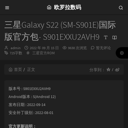
欧罗拉数码
三星Galaxy S22 (SM-S901E)国际
版官方包- S901EXXU2AVH9
博
发
admin
2022 年 09 月 15 日
9638 次浏览
暂无评论
主：
布
分
725字数
三星官方ROM
时
类：
间：
首页
正文
分享到：
版本号 : S901EXXU2AVH9
Android版本 : S(Android 12)
发布日期 : 2022-09-14
安全补丁级别 : 2022-08-01
官方更新说明：