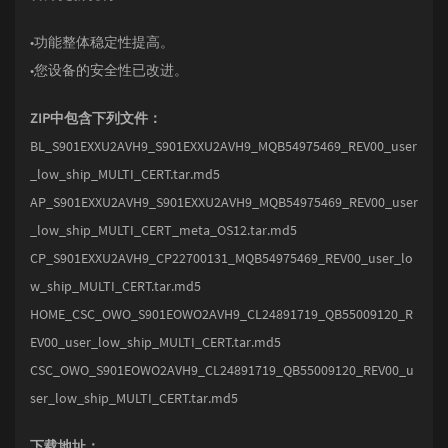
•功能整体稳定性提高。
•您设备的安全性已改进。
ZIP中包含下列文件：
BL_S901EXXU2AVH9_S901EXXU2AVH9_MQB54975469_REV00_user
_low_ship_MULTI_CERT.tar.md5
AP_S901EXXU2AVH9_S901EXXU2AVH9_MQB54975469_REV00_user
_low_ship_MULTI_CERT_meta_OS12.tar.md5
CP_S901EXXU2AVH9_CP22700131_MQB54975469_REV00_user_lo
w_ship_MULTI_CERT.tar.md5
HOME_CSC_OWO_S901EOWO2AVH9_CL24891719_QB55009120_R
EV00_user_low_ship_MULTI_CERT.tar.md5
CSC_OWO_S901EOWO2AVH9_CL24891719_QB55009120_REV00_u
ser_low_ship_MULTI_CERT.tar.md5
下载地址：