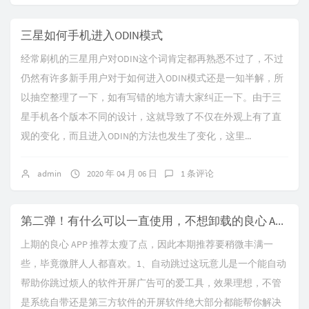
三星如何手机进入ODIN模式
经常刷机的三星用户对ODIN这个词肯定都再熟悉不过了，不过
仍然有许多新手用户对于如何进入ODIN模式还是一知半解，所
以抽空整理了一下，如有写错的地方请大家纠正一下。由于三
星手机各个版本不同的设计，这就导致了不仅在外观上有了直
观的变化，而且进入ODIN的方法也发生了变化，这里...
admin
2020 年 04 月 06 日
1 条评论
第二弹！有什么可以一直使用，不想卸载的良心 APP？
上期的良心 APP 推荐太瘦了点，因此本期推荐要稍微丰满一
些，毕竟微胖人人都喜欢。1、自动跳过这玩意儿是一个能自动
帮助你跳过烦人的软件开屏广告可的爱工具，效果理想，不管
是系统自带还是第三方软件的开屏软件绝大部分都能帮你解决