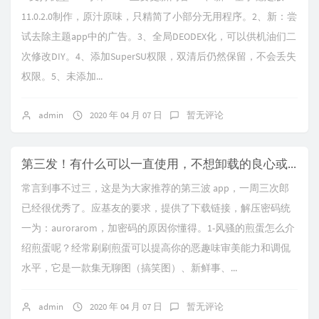
11.0.2.0制作，原汁原味，只精简了小部分无用程序。2、新：尝
试去除主题app中的广告。3、全局DEODEX化，可以供机油们二
次修改DIY。4、添加SuperSU权限，双清后仍然保留，不会丢失
权限。5、未添加...
admin
2020 年 04 月 07 日
暂无评论
第三发！有什么可以一直使用，不想卸载的良心或者是恰饭 APP？
常言到事不过三，这是为大家推荐的第三波 app，一周三次郎
已经很优秀了。应基友的要求，提供了下载链接，解压密码统
一为：aurorarom，加密码的原因你懂得。1-风骚的煎蛋怎么介
绍煎蛋呢？经常刷刷煎蛋可以提高你的恶趣味审美能力和调侃
水平，它是一款集无聊图（搞笑图）、新鲜事、...
admin
2020 年 04 月 07 日
暂无评论