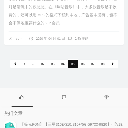
对是清流中的铁憨憨。在《咪咕音乐》中，大多数音乐是不收
费的，还可以用 MP3 的格式下载到本地，广告基本没有，也不
会不停地推荐什么的 VIP 会员...
admin
2020 年 04 月 01 日
2 条评论
1
...
82
83
84
85
86
87
88
热
最
随
门
新
机
热门文章
文
评
文
章
论
章
【极光ROM】【三星S10E/S10/S10+/5G G97XX-9820】-【V18.