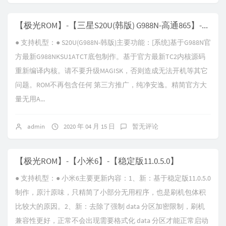
【极光ROM】-【三星S20U(韩版) G988N-高通865】-【V1.0 Android-Q-TCT】
● 支持机型：● S20U(G988N-韩版)主要功能：[系统]基于G988N官
方最新G988NKSU1ATCT底包制作。基于官方最新TC2内核源码
重新编译内核。请不要升级MAGISK，否则造成无法开机等其它
问题。ROM不再包含任何 第三方推广，纯净安逸。精简官方大
量无用A...
admin
2020 年 04 月 15 日
暂无评论
【极光ROM】-【小米6】-【稳定版11.0.5.0】
● 支持机型：● 小米6主要更新内容：1、新：基于稳定版11.0.5.0
制作，原汁原味，只精简了小部分无用程序，也是刷机包体积
比较大的原因。2、新：去除了强制 data 分区加密限制，刷机
兼容性更好，正常不会出现需要格式化 data 分区才能正常启动